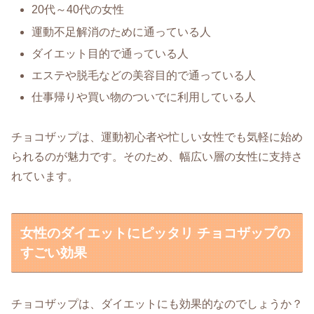
20代～40代の女性
運動不足解消のために通っている人
ダイエット目的で通っている人
エステや脱毛などの美容目的で通っている人
仕事帰りや買い物のついでに利用している人
チョコザップは、運動初心者や忙しい女性でも気軽に始め
られるのが魅力です。そのため、幅広い層の女性に支持さ
れています。
女性のダイエットにピッタリ チョコザップの
すごい効果
チョコザップは、ダイエットにも効果的なのでしょうか？