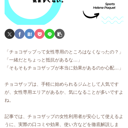
「チョコザップって女性専用のところはなくなったの？」
「一緒だとちょっと抵抗があるな…」
「そもそもチョコザップが本当に効果があるのか心配…」
チョコザップは、手軽に始められるジムとして人気です
が、女性専用エリアがあるか、気になることが多いですよ
ね。
記事では、チョコザップの女性利用者が安心して使えるよ
うに、実際の口コミや効果、使い方などを徹底解説しま