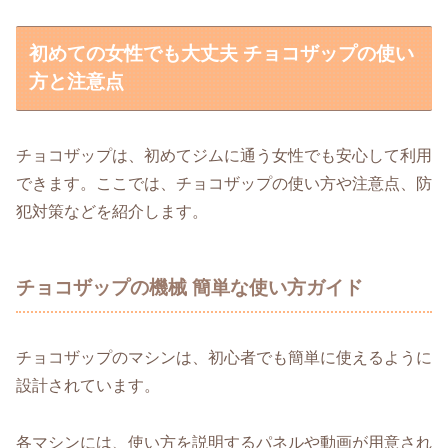
初めての女性でも大丈夫 チョコザップの使い
方と注意点
チョコザップは、初めてジムに通う女性でも安心して利用
できます。ここでは、チョコザップの使い方や注意点、防
犯対策などを紹介します。
チョコザップの機械 簡単な使い方ガイド
チョコザップのマシンは、初心者でも簡単に使えるように
設計されています。
各マシンには、使い方を説明するパネルや動画が用意され