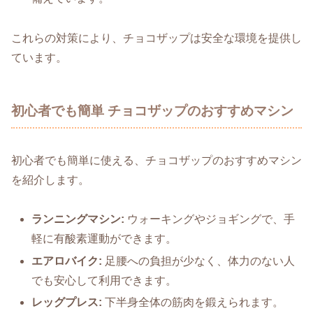
これらの対策により、チョコザップは安全な環境を提供し
ています。
初心者でも簡単 チョコザップのおすすめマシン
初心者でも簡単に使える、チョコザップのおすすめマシン
を紹介します。
ランニングマシン:
ウォーキングやジョギングで、手
軽に有酸素運動ができます。
エアロバイク:
足腰への負担が少なく、体力のない人
でも安心して利用できます。
レッグプレス:
下半身全体の筋肉を鍛えられます。