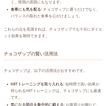
く、怪我の原因にもなります。
食事にも気を配る:
チョコザップに通うだけでなく、
バランスの取れた食事を心がけましょう。
これらの点を意識すれば、チョコザップでも十分にダイエ
ット効果を期待できます。
チョコザップの賢い活用法
チョコザップは、以下の活用法がおすすめです。
HIITトレーニングを取り入れる:
短時間で高い効果が
得られるHIITトレーニングは、チョコザップにも最適
です。
気になる部位を集中的に鍛える:
お腹周りや脚など、