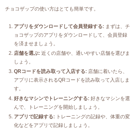
チョコザップの使い方はとても簡単です。
アプリをダウンロードして会員登録する:
まずは、チ
ョコザップのアプリをダウンロードして、会員登録
を済ませましょう。
店舗を選ぶ:
近くの店舗や、通いやすい店舗を選びま
しょう。
QRコードを読み取って入店する:
店舗に着いたら、
アプリに表示されるQRコードを読み取って入店しま
す。
好きなマシンでトレーニングする:
好きなマシンを選
んで、トレーニングを開始しましょう。
アプリで記録する:
トレーニングの記録や、体重の変
化などをアプリで記録しましょう。