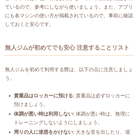
ているので、参考にしながら使いましょう。また、アプリ
にも各マシンの使い方が掲載されているので、事前に確認
しておくと安心です。
無人ジムが初めてでも安心 注意することリスト
無人ジムを初めて利用する際は、以下の点に注意しましょ
う。
貴重品はロッカーに預ける:
貴重品は必ずロッカーに
預けましょう。
体調が悪い時は利用しない:
体調が悪い時は、無理に
トレーニングしないようにしましょう。
周りの人に迷惑をかけない:
大きな音を出したり、場