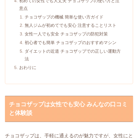
初めての女性でも大丈夫 チョコザップの使い方と注
意点
チョコザップの機械 簡単な使い方ガイド
無人ジムが初めてでも安心 注意することリスト
女性一人でも安全 チョコザップの防犯対策
初心者でも簡単 チョコザップのおすすめマシン
ダイエットの近道 チョコザップでの正しい運動方
法
おわりに
チョコザップは女性でも安心 みんなの口コミ
と体験談
チョコザップは、手軽に通えるのが魅力ですが、女性にと