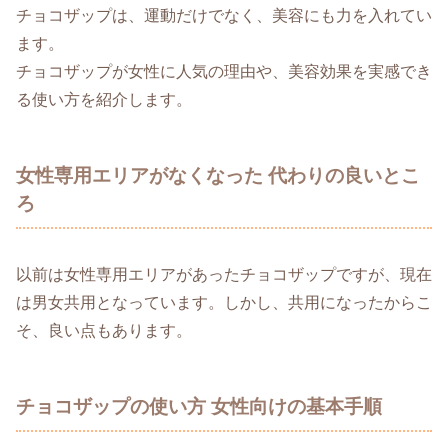
チョコザップは、運動だけでなく、美容にも力を入れてい
ます。
チョコザップが女性に人気の理由や、美容効果を実感でき
る使い方を紹介します。
女性専用エリアがなくなった 代わりの良いとこ
ろ
以前は女性専用エリアがあったチョコザップですが、現在
は男女共用となっています。しかし、共用になったからこ
そ、良い点もあります。
チョコザップの使い方 女性向けの基本手順