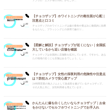
アプリの「エステ等の予約」からご予...
【チョコザップ】ホワイトニングの衛生面が心配｜
フィットネス・ジム
注意点と口コミ
チョコザップのホワイトニングは歯の着色や黄ばみに徹底的に効果
をもたらし、ブラッシングとの併用で歯のツ...
【図解と解説】チョコザップが近くにない｜全国拡
フィットネス・ジム
大しているから近い店舗を確認
チョコザップは全国的に店舗数を拡大しています。ですから、あな
たの地域の近くにも店舗はあるでしょう。し...
【チョコザップ】女性の深夜利用の危険性や注意点
フィットネス・ジム
は？防犯カメラで安心度アップ
24時間営業の無人ジムとして急成長を遂げているチョコザップ。
その人気と共に、女性利用者も増えています...
かんたんに歯を白くしたいならチョコザップ｜お金
フィットネス・ジム
をかけないでセルフホワイトニングでお手入れ